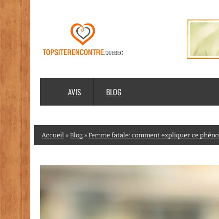
AVIS
BLOG
Accueil
»
Blog
»
Femme fatale: comment expliquer ce phén