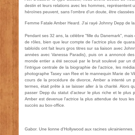
destin et leurs relations avec les hommes, représentent u
héroïnes peuvent, sans l'ombre d'un doute, être classées
Femme Fatale Amber Heard. J'ai rayé Johnny Depp de la 
Pendant ses 32 ans, la célèbre "fille du Danemark", mais e
de rôles, bien que leur compte de l'actrice plus de quar
tabloïds ont fait leurs gros titres sur sa liaison avec Joh
années avec Vanessa Paradis), puis on a annoncé des f
monde entier a été secoué par le bruit soulevé par un
l'intrigue centrale de la biographie de l'actrice, les méd
photographe Tasey van Ree et le mannequin Marie de Villen
cours de la procédure de divorce, Amber a intenté un p
termes, était prête à se laisser aller à la charité. Alors 
passer Depp du statut d'acteur le plus riche et le plus 
Amber est devenue l'actrice la plus attendue de tous les
succès au box-office.
Gabor. Une lionne d'Hollywood aux racines ukrainiennes.