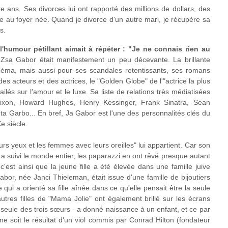
e ans. Ses divorces lui ont rapporté des millions de dollars, des
me au foyer née. Quand je divorce d'un autre mari, je récupère sa
s.
'humour pétillant aimait à répéter : "Je ne connais rien au
 Zsa Gabor était manifestement un peu décevante. La brillante
éma, mais aussi pour ses scandales retentissants, ses romans
es acteurs et des actrices, le "Golden Globe" de l'"actrice la plus
és sur l'amour et le luxe. Sa liste de relations très médiatisées
ixon, Howard Hughes, Henry Kessinger, Frank Sinatra, Sean
eta Garbo... En bref, Ja Gabor est l'une des personnalités clés du
e siècle.
rs yeux et les femmes avec leurs oreilles" lui appartient. Car son
 suivi le monde entier, les paparazzi en ont rêvé presque autant
'est ainsi que la jeune fille a été élevée dans une famille juive
bor, née Janci Thieleman, était issue d'une famille de bijoutiers
e qui a orienté sa fille aînée dans ce qu'elle pensait être la seule
utres filles de "Mama Jolie" ont également brillé sur les écrans
 seule des trois sœurs - a donné naissance à un enfant, et ce par
e soit le résultat d'un viol commis par Conrad Hilton (fondateur