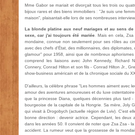
Mme Gabor se mariait et divorçait tous les trois ou quatr
bijoux rares et des biens immobiliers : "Je suis une fem
maison", plaisantait-elle lors de ses nombreuses interview
La blonde platine aux neuf mariages et au sens de l
sexe, car j'ai toujours été mariée
. Mais en cela, Zsa
mondaine, connue non seulement pour ses rôles au cin
avec des chefs d'État, des millionnaires, des diplomates, d
glamour" pour 1958, ainsi que de nombreux aphorismes ail
comprend les liaisons avec John Kennedy, Richard N
Connery, Conrad Hilton et son fils - Conrad Hilton Jr., Gr
show-business américain et de la chronique sociale du XX
D'ailleurs, la célèbre phrase "Les hommes aiment avec leu
amour des aventures amoureuses et du luxe ostentatoire a
que la princesse Diana, quelques décennies plus tard - c
bourgeoise de la capitale de la Hongrie. Sa mère, Joly Ga
qui vivait à Drogobych (actuelle région de Lviv). C'est ell
bonne direction : devenir actrice. Cependant, les deux a
dans les années 50. Il convient de noter que Zsa Zsa - la
accident. La rumeur veut que la grossesse de la mondain