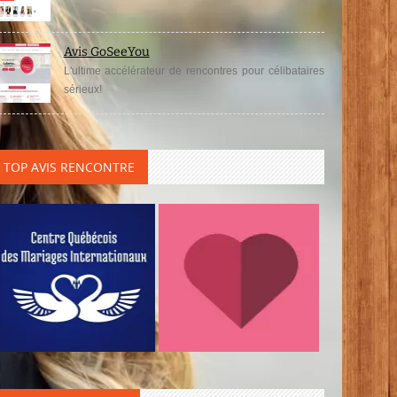
Avis GoSeeYou
L'ultime accélérateur de rencontres pour célibataires
sérieux!
TOP AVIS RENCONTRE