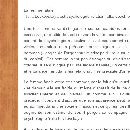
La femme fatale
"Julia Levkovskaya est psychologue relationnelle, coach en 
Une telle femme se distingue de ses compatriotes fémin
excessive, une attitude facile envers la vie en combinais
connaît la psychologie masculine et sait exactement sur 
victime potentielle d'un prédateur aussi mignon - dit le
hommes (il gagne de l'argent sur le principe du reliquat, e
du capital). Cet homme n'est pas étranger au divertiss
colorée. Il se distingue par une légère naïveté, un certa
et le balancement dans les relations : il se précipite d'un 
La femme fatale attire ces hommes par le fait qu'aujourd
- et demain elle est froide ou même disparaît de la vie d
susciter l'intérêt et de "planter" un homme sur "l'aig
précède, il convient d'ajouter que son apparence peut r
au sommet dans une société masculine, ce qui est très f
augmente son estime de soi, il perçoit sa compagne
psychologue Yulia Levkovskaya.
Afin d'illustrer le type discuté, nous avons décidé de n