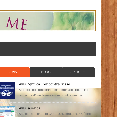
AVIS
BLOG
ARTICLES
Avis Cqmi.ca : rencontre russe
Agence de rencontre matrimoniale pour faire la
rencontre d'une femme russe ou ukrainienne.
Avis Jasez.ca
Site de Rencontre et Chat 100% gratuit au Québec !