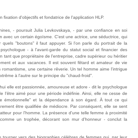
fixation d'objectifs et fondatrice de l'application HLP.
ines, - poursuit Julia Levkovskaya, - par une confiance en soi
on avec un certain égoïsme. C'est une actrice, une séductrice, qui
quels "boutons" il faut appuyer. Si l'on parle du portrait de la
 psychologue - à l'avant-garde du statut social et financier des
n tant que propriétaire de l'entreprise, cadre supérieur ou héritier
ement et aux vacances. Il est souvent fêtard et amateur de vie
in romantisme, une certaine rêverie. Un tel homme aime l'intrigue
extrême à l'autre sur le principe du "chaud-froid".
'hui elle est passionnée, amoureuse et adore - dit le psychologue
e l'être aimé pour une période indéfinie. Ainsi, elle ne cesse de
uille émotionnelle" et la dépendance à son égard. À tout ce qui
arement être qualifiée de médiocre. Par conséquent, elle se sent
latteur pour l'homme. La présence d'une telle femme à proximité
 comme un trophée, décorant son mur d'honneur - conclut la
ous tourner vers des biographies célèbres de femmes qui, par leur