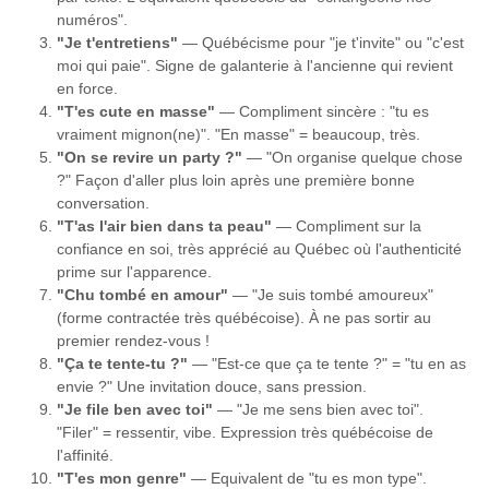
numéros".
"Je t'entretiens"
— Québécisme pour "je t'invite" ou "c'est
moi qui paie". Signe de galanterie à l'ancienne qui revient
en force.
"T'es cute en masse"
— Compliment sincère : "tu es
vraiment mignon(ne)". "En masse" = beaucoup, très.
"On se revire un party ?"
— "On organise quelque chose
?" Façon d'aller plus loin après une première bonne
conversation.
"T'as l'air bien dans ta peau"
— Compliment sur la
confiance en soi, très apprécié au Québec où l'authenticité
prime sur l'apparence.
"Chu tombé en amour"
— "Je suis tombé amoureux"
(forme contractée très québécoise). À ne pas sortir au
premier rendez-vous !
"Ça te tente-tu ?"
— "Est-ce que ça te tente ?" = "tu en as
envie ?" Une invitation douce, sans pression.
"Je file ben avec toi"
— "Je me sens bien avec toi".
"Filer" = ressentir, vibe. Expression très québécoise de
l'affinité.
"T'es mon genre"
— Equivalent de "tu es mon type".