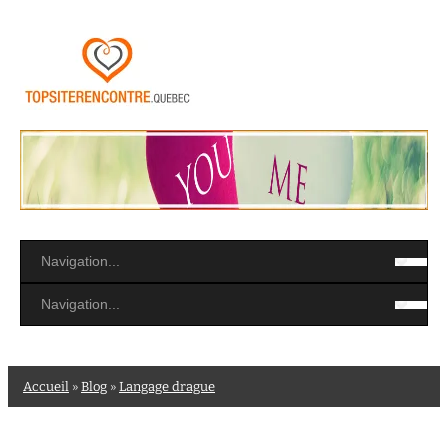
Accueil
»
Blog
»
Langage drague