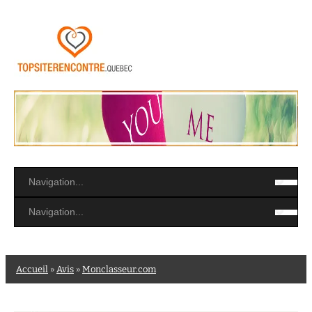
Accueil
»
Avis
»
Monclasseur.com