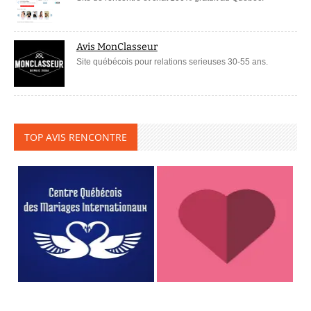
Avis MonClasseur
Site québécois pour relations serieuses 30-55 ans.
TOP AVIS RENCONTRE