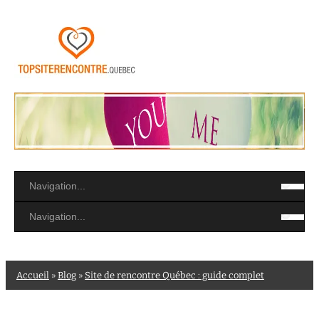
Accueil
»
Blog
»
Site de rencontre Québec : guide complet